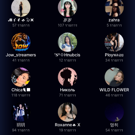
𝓜𝓲𝓵𝓸 🦭❌
岁岁
zahra
57 รายการ
107 รายการ
5 รายการ
Jow_streamers
ᵀ𝐒ᴮ💠Hnubcis
Ployพลอย
41 รายการ
12 รายการ
34 รายการ
Chica🐈‍⬛
Николь
WILD FLOWER
118 รายการ
71 รายการ
46 รายการ
玥玥
Roxanne🔥 X
멍히
94 รายการ
19 รายการ
54 รายการ