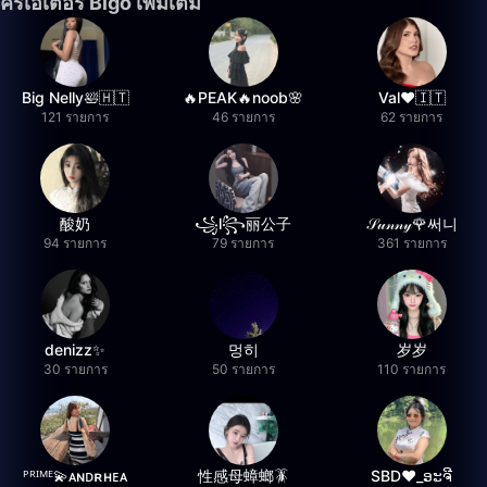
ครีเอเตอร์ Bigo เพิ่มเติม
Big Nelly🛀🇭🇹
🔥PEAK🔥noob🌸
Val❤️🇮🇹
121 รายการ
46 รายการ
62 รายการ
酸奶
꧁l꧂丽公子
𝒮𝓊𝓃𝓃𝓎🌹써니
94 รายการ
79 รายการ
361 รายการ
denizz✨
멍히
岁岁
30 รายการ
50 รายการ
110 รายการ
ᴾᴿᴵᴹᴱ💫ᴀɴᴅʀʜᴇᴀ
性感母蟑螂🪳
SBD❤️_ອະຈີ