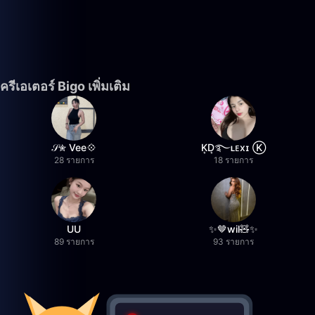
ครีเอเตอร์ Bigo เพิ่มเติม
𝒮✮ Vee💠
K͙D͙࿐ʟᴇxɪ Ⓚ
28 รายการ
18 รายการ
UU
✨🤎wil🧸✨
89 รายการ
93 รายการ