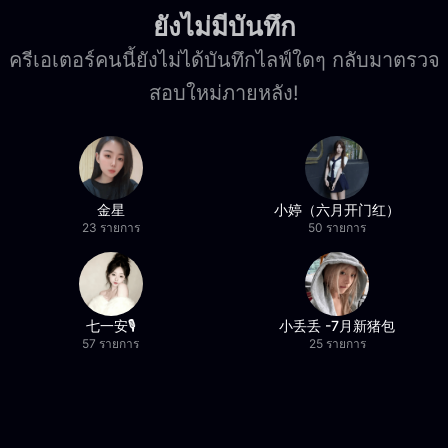
ยังไม่มีบันทึก
ครีเอเตอร์คนนี้ยังไม่ได้บันทึกไลฟ์ใดๆ กลับมาตรวจ
สอบใหม่ภายหลัง!
金星
小婷（六月开门红）
23 รายการ
50 รายการ
七一安🎙️
小丢丢 -7月新猪包
57 รายการ
25 รายการ