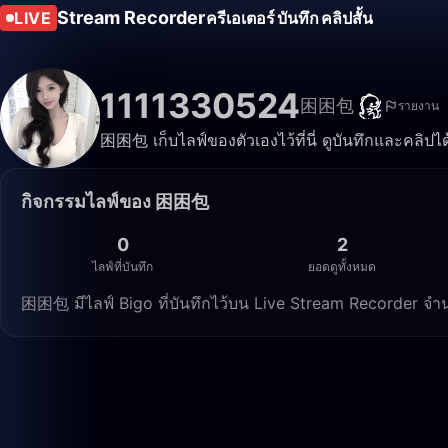
Stream Recorder
LIVE
ครีเอเตอร์
บันทึก
คลิปสั้น
1111330524
困困包
รายงาน
困困包 เก็บไลฟ์ของตัวเองไว้ที่นี่ ดูบันทึกและคลิปได
กิจกรรมไลฟ์ของ 困困包
0
2
ไลฟ์ที่บันทึก
ยอดดูทั้งหมด
困困包 มีไลฟ์ Bigo ที่บันทึกไว้บน Live Stream Recorder จำ