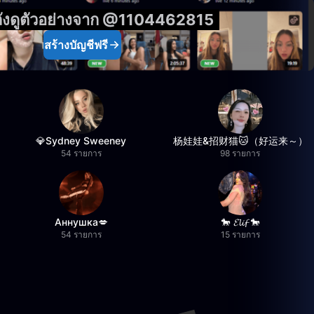
ังดูตัวอย่างจาก @1104462815
สร้างบัญชีฟรี
💎Sydney Sweeney
杨娃娃&招财猫🐱（好运来～）
54 รายการ
98 รายการ
Аннушка💋
🐎 𝓔𝓵𝓲𝓯 🐎
54 รายการ
15 รายการ