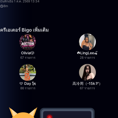
บันทึกเมื่อ 1 ส.ค. 2569 13:34
8m
ครีเอเตอร์ Bigo เพิ่มเติม
Olivia🎲
☘️LingLee🍒
67 รายการ
28 รายการ
🩷 Day 🗽
高冷周（-15k🫘）
86 รายการ
67 รายการ