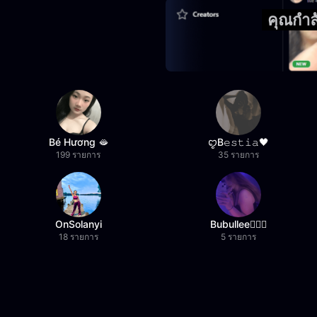
คุณกำล
Bé Hương 🫦
ꨄB𝚎𝚜𝚝𝚒𝚊🖤
199 รายการ
35 รายการ
OnSolanyi
Bubullee🧚🏼‍♀️
18 รายการ
5 รายการ