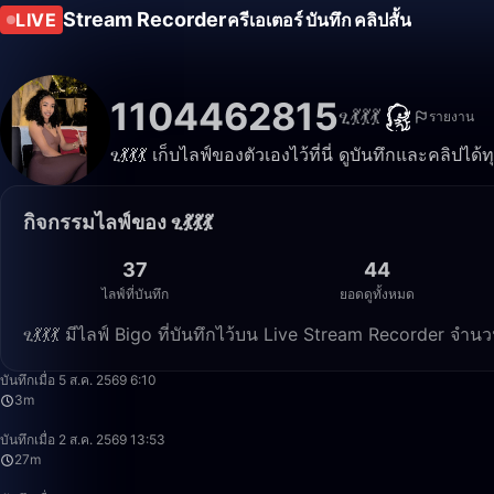
Stream Recorder
LIVE
ครีเอเตอร์
บันทึก
คลิปสั้น
1104462815
ፂ💃💃💃
รายงาน
ፂ💃💃💃 เก็บไลฟ์ของตัวเองไว้ที่นี่ ดูบันทึกและคลิปได้
กิจกรรมไลฟ์ของ ፂ💃💃💃
37
44
ไลฟ์ที่บันทึก
ยอดดูทั้งหมด
ፂ💃💃💃 มีไลฟ์ Bigo ที่บันทึกไว้บน Live Stream Recorder จำ
บันทึกเมื่อ 5 ส.ค. 2569 6:10
3m
บันทึกเมื่อ 2 ส.ค. 2569 13:53
27m