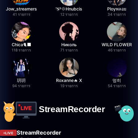
Jow_streamers
ᵀ𝐒ᴮ💠Hnubcis
Ployพลอย
41 รายการ
12 รายการ
34 รายการ
Chica🐈‍⬛
Николь
WILD FLOWER
118 รายการ
71 รายการ
46 รายการ
玥玥
Roxanne🔥 X
멍히
94 รายการ
19 รายการ
54 รายการ
StreamRecorder
LIVE