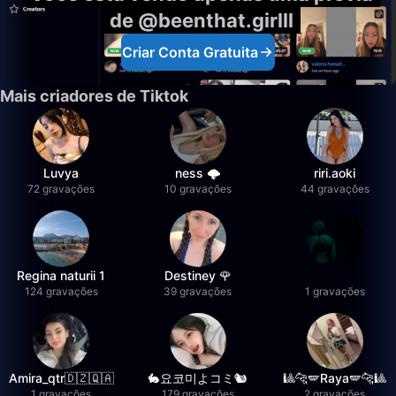
de @beenthat.girlll
Criar Conta Gratuita
Mais criadores de Tiktok
Luvya
ness 🌩️
riri.aoki
72 gravações
10 gravações
44 gravações
Regina naturii 1
Destiney 🌹
124 gravações
39 gravações
1 gravações
Amira_qtr🇩🇿🇶🇦
🐇요코미よコミ🐿
🎱🐆🪽Raya🪽🐆🎱
1 gravações
179 gravações
2 gravações