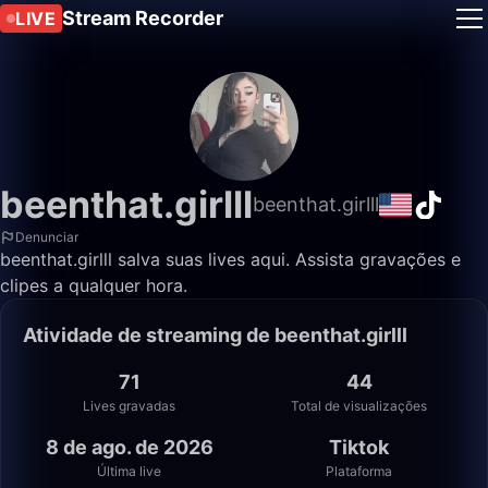
Stream Recorder
LIVE
beenthat.girlll
beenthat.girlll
Denunciar
beenthat.girlll salva suas lives aqui. Assista gravações e
clipes a qualquer hora.
Atividade de streaming de beenthat.girlll
71
44
Lives gravadas
Total de visualizações
8 de ago. de 2026
Tiktok
Última live
Plataforma