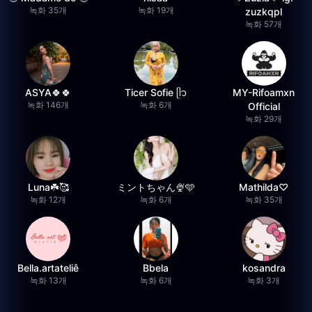
녹화 35개
녹화 19개
zuzkqpl
녹화 57개
ASYA🍀🍀
Ticer Sofie ᥫ᭡
MY-Rifoamxn
녹화 146개
녹화 6개
Official
녹화 29개
Luna☘️🥰
ミントちゃん🍨🩵
Mathilda♡︎
녹화 12개
녹화 6개
녹화 35개
Bella.artateliê
Bbela
kosandra
녹화 13개
녹화 6개
녹화 3개