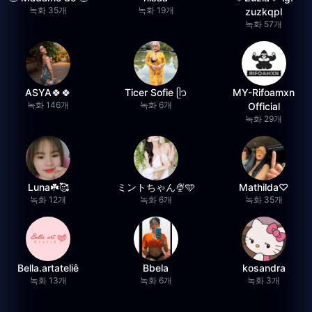
녹화 35개
녹화 19개
zuzkqpl
녹화 57개
ASYA🍀🍀
Ticer Sofie ᥫ᭡
MY-Rifoamxn
녹화 146개
녹화 6개
Official
녹화 29개
Luna☘️🥰
ミントちゃん🍨🩵
Mathilda♡︎
녹화 12개
녹화 6개
녹화 35개
Bella.artateliê
Bbela
kosandra
녹화 13개
녹화 6개
녹화 3개