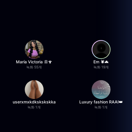
María Victoria 🦋🍄
Em 🕷️🦇
녹화 55개
녹화 19개
userxmxkdkskskskka
Luxury fashion RAAI👑
녹화 1개
녹화 1개