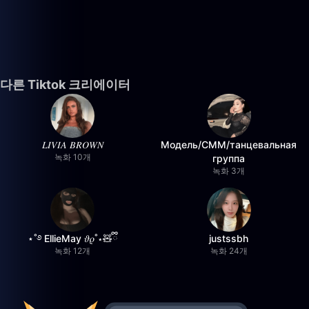
다른 Tiktok 크리에이터
𝐿𝐼𝑉𝐼𝐴 𝐵𝑅𝑂𝑊𝑁
Модель/СММ/танцевальная
녹화 10개
группа
녹화 3개
⋆˚࿔ EllieMay 𝜗𝜚˚⋆🧸ྀི
justssbh
녹화 12개
녹화 24개