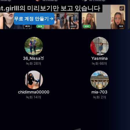
at.girlll의 미리보기만 보고 있습니다
무료 계정 만들기
36_Nissa🍑
Yasmina
녹화 28개
녹화 66개
chidimma00000
mia-703
녹화 14개
녹화 2개