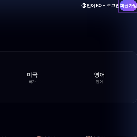
언어
KO
로그인
회원가입
미국
영어
국가
언어
1:01:50
1:07:11