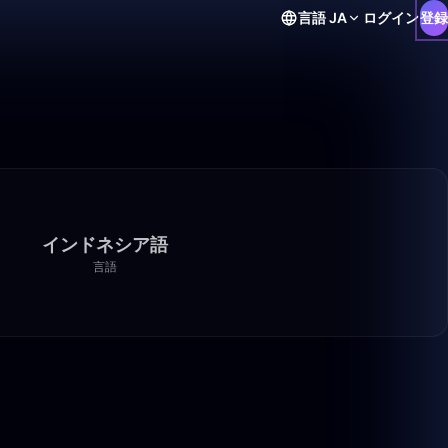
言語
JA
ログイン
登録
インドネシア語
言語