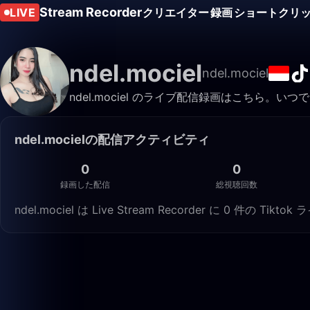
Stream Recorder
LIVE
クリエイター
録画
ショートクリ
ndel.mociel
ndel.mociel
ndel.mociel のライブ配信録画はこちら。
ndel.mocielの配信アクティビティ
0
0
録画した配信
総視聴回数
ndel.mociel は Live Stream Recorder に 0 件