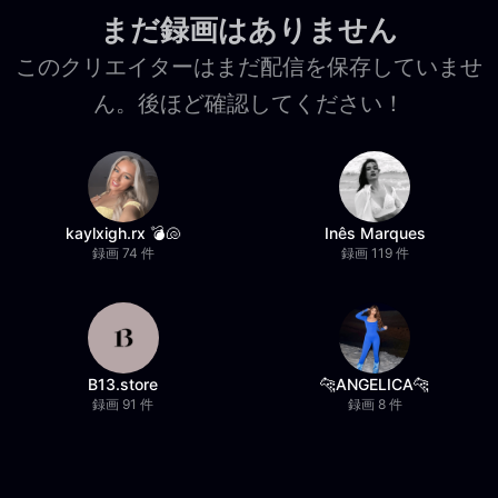
まだ録画はありません
このクリエイターはまだ配信を保存していませ
ん。後ほど確認してください！
kaylxigh.rx 💣🐚
Inês Marques
録画 74 件
録画 119 件
B13.store
🐆ANGELICA🐆
録画 91 件
録画 8 件