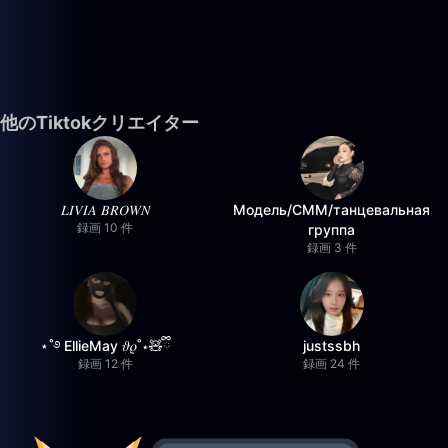
他のTiktokクリエイター
𝐿𝐼𝑉𝐼𝐴 𝐵𝑅𝑂𝑊𝑁
Модель/СММ/танцевальная
録画 10 件
группа
録画 3 件
⋆˚࿔ EllieMay 𝜗𝜚˚⋆🧸ྀི
justssbh
録画 12 件
録画 24 件