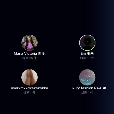
María Victoria 🦋🍄
Em 🕷️🦇
録画 55 件
録画 19 件
userxmxkdkskskskka
Luxury fashion RAAI👑
録画 1 件
録画 1 件