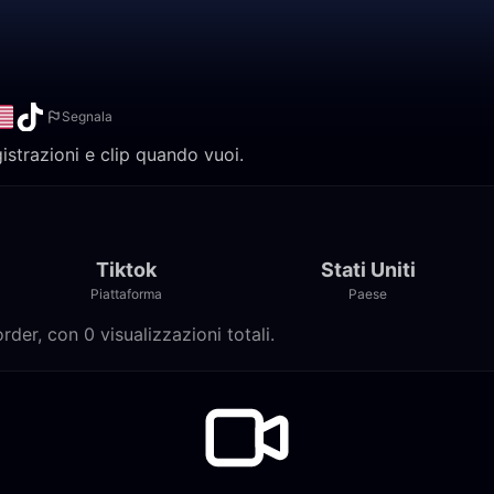
Segnala
gistrazioni e clip quando vuoi.
Tiktok
Stati Uniti
Piattaforma
Paese
rder, con 0 visualizzazioni totali.