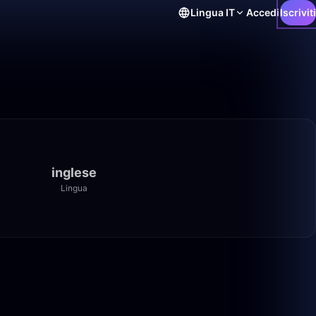
Lingua
IT
Accedi
Iscriviti
inglese
Lingua