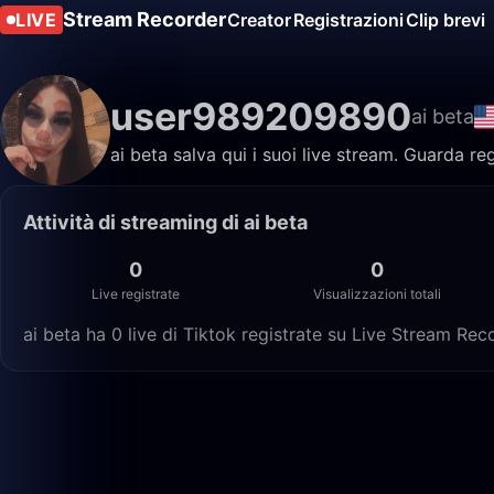
Stream Recorder
LIVE
Creator
Registrazioni
Clip brevi
user989209890
ai beta
ai beta salva qui i suoi live stream. Guarda re
Attività di streaming di ai beta
0
0
Live registrate
Visualizzazioni totali
ai beta ha 0 live di Tiktok registrate su Live Stream Reco