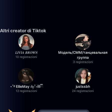
Altri creator di Tiktok
𝐿𝐼𝑉𝐼𝐴 𝐵𝑅𝑂𝑊𝑁
Модель/СММ/танцевальная
10 registrazioni
группа
3 registrazioni
⋆˚࿔ EllieMay 𝜗𝜚˚⋆🧸ྀི
justssbh
12 registrazioni
24 registrazioni