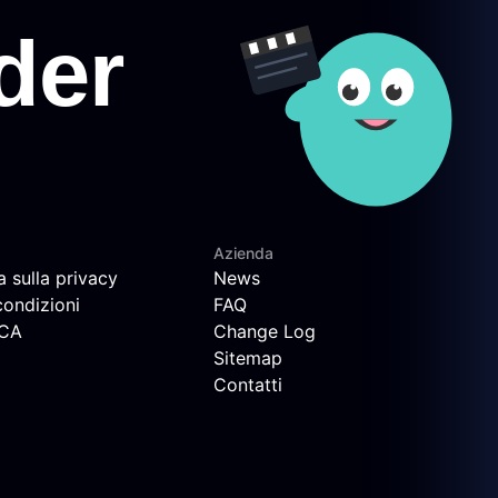
Azienda
a sulla privacy
News
condizioni
FAQ
MCA
Change Log
Sitemap
Contatti