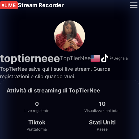
Stream Recorder
LIVE
toptierneee
TopTierNee
Segnala
TopTierNee salva qui i suoi live stream. Guarda
registrazioni e clip quando vuoi.
Attività di streaming di TopTierNee
0
10
Live registrate
Visualizzazioni totali
Tiktok
Stati Uniti
Piattaforma
Paese