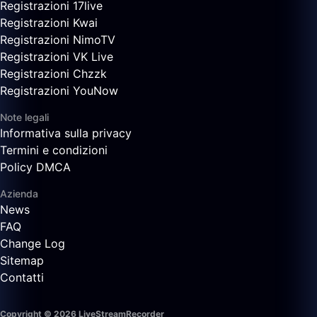
Registrazioni 17live
Registrazioni Kwai
Registrazioni NimoTV
Registrazioni VK Live
Registrazioni Chzzk
Registrazioni YouNow
Note legali
Informativa sulla privacy
Termini e condizioni
Policy DMCA
Azienda
News
FAQ
Change Log
Sitemap
Contatti
Copyright © 2026 LiveStreamRecorder