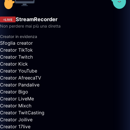
StreamRecorder
LIVE
Non perdere mai più una diretta
Creator in evidenza
Sfoglia creator
Creator TikTok
Creator Twitch
Creator Kick
Creator YouTube
Creator AfreecaTV
Creator Pandalive
Creator Bigo
Creator LiveMe
Creator Mixch
Creator TwitCasting
Creator Joilive
Creator 17live