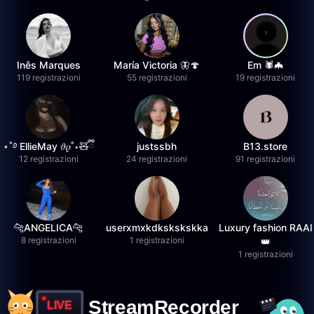
Inês Marques
María Victoria 🦋🍄
Em 🕷️🦇
119 registrazioni
55 registrazioni
19 registrazioni
⋆˚࿔ EllieMay 𝜗𝜚˚⋆🧸ྀི
justssbh
B13.store
12 registrazioni
24 registrazioni
91 registrazioni
🐆ANGELICA🐆
userxmxkdkskskskka
Luxury fashion RAAI
8 registrazioni
1 registrazioni
👑
1 registrazioni