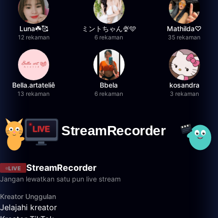
Luna☘️🥰
ミントちゃん🍨🩵
Mathilda♡︎
12 rekaman
6 rekaman
35 rekaman
Bella.artateliê
Bbela
kosandra
13 rekaman
6 rekaman
3 rekaman
StreamRecorder
LIVE
Jangan lewatkan satu pun live stream
Kreator Unggulan
Jelajahi kreator