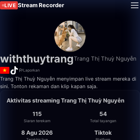
Stream Recorder
LIVE
withthuytrang
Trang Thị Thuỳ Nguyễn
Laporkan
Trang Thị Thuỳ Nguyễn menyimpan live stream mereka di
sini. Tonton rekaman dan klip kapan saja.
Aktivitas streaming Trang Thị Thuỳ Nguyễn
115
54
Siaran terekam
Total tayangan
8 Agu 2026
Tiktok
Terakhir live
Platform