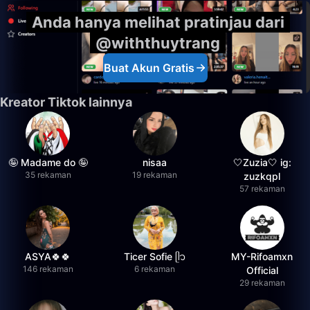
Anda hanya melihat pratinjau dari
@withthuytrang
Buat Akun Gratis
Kreator Tiktok lainnya
🤪 Madame do 🤪
nisaa
🤍Zuzia🤍 ig:
35 rekaman
19 rekaman
zuzkqpl
57 rekaman
ASYA🍀🍀
Ticer Sofie ᥫ᭡
MY-Rifoamxn
146 rekaman
6 rekaman
Official
29 rekaman