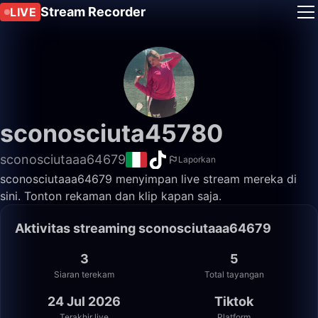
Stream Recorder
LIVE
sconosciuta45780
sconosciutaaa64679
Laporkan
sconosciutaaa64679 menyimpan live stream mereka di
sini. Tonton rekaman dan klip kapan saja.
Aktivitas streaming sconosciutaaa64679
3
5
Siaran terekam
Total tayangan
24 Jul 2026
Tiktok
Terakhir live
Platform