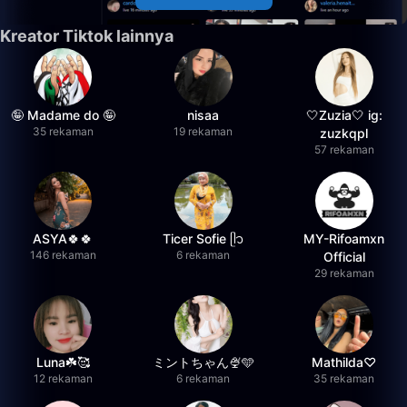
Kreator Tiktok lainnya
🤪 Madame do 🤪
nisaa
🤍Zuzia🤍 ig:
35 rekaman
19 rekaman
zuzkqpl
57 rekaman
ASYA🍀🍀
Ticer Sofie ᥫ᭡
MY-Rifoamxn
146 rekaman
6 rekaman
Official
29 rekaman
Luna☘️🥰
ミントちゃん🍨🩵
Mathilda♡︎
12 rekaman
6 rekaman
35 rekaman