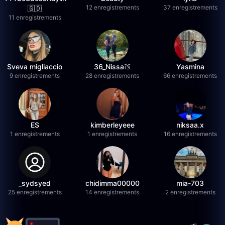
12 enregistrements
37 enregistrements
🇬🇩
11 enregistrements
Sveva migliaccio
36_Nissa🍑
Yasmina
9 enregistrements
28 enregistrements
66 enregistrements
ES
kimberleyeee
niksaa.x
1 enregistrements
1 enregistrements
16 enregistrements
_sydsyed
chidimma00000
mia-703
25 enregistrements
14 enregistrements
2 enregistrements