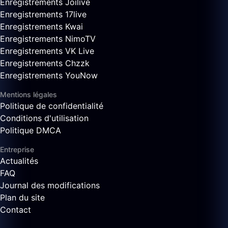
Enregistrements Joilive
Enregistrements 17live
Enregistrements Kwai
Enregistrements NimoTV
Enregistrements VK Live
Enregistrements Chzzk
Enregistrements YouNow
Mentions légales
Politique de confidentialité
Conditions d'utilisation
Politique DMCA
Entreprise
Actualités
FAQ
Journal des modifications
Plan du site
Contact