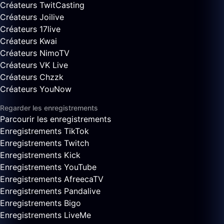
Créateurs TwitCasting
Créateurs Joilive
Créateurs 17live
Créateurs Kwai
Créateurs NimoTV
Créateurs VK Live
Créateurs Chzzk
Créateurs YouNow
Regarder les enregistrements
Parcourir les enregistrements
Enregistrements TikTok
Enregistrements Twitch
Enregistrements Kick
Enregistrements YouTube
Enregistrements AfreecaTV
Enregistrements Pandalive
Enregistrements Bigo
Enregistrements LiveMe