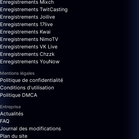
Enregistrements Mixch
Enregistrements TwitCasting
Enregistrements Joilive
Enregistrements 17live
Enregistrements Kwai
Enregistrements NimoTV
Enregistrements VK Live
Enregistrements Chzzk
Enregistrements YouNow
Mentions légales
Politique de confidentialité
Conditions d'utilisation
Politique DMCA
Entreprise
Actualités
FAQ
Journal des modifications
Plan du site