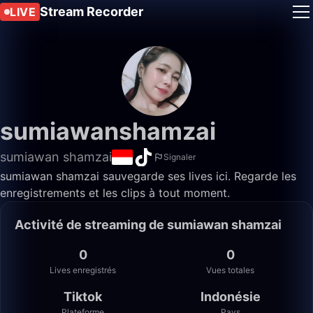
Stream Recorder
LIVE
sumiawanshamzai
sumiawan shamzai
Signaler
sumiawan shamzai sauvegarde ses lives ici. Regarde les
enregistrements et les clips à tout moment.
Activité de streaming de sumiawan shamzai
0
0
Lives enregistrés
Vues totales
Tiktok
Indonésie
Plateforme
Pays