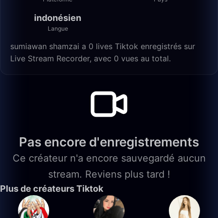
indonésien
Langue
sumiawan shamzai a 0 lives Tiktok enregistrés sur
Live Stream Recorder, avec 0 vues au total.
Pas encore d'enregistrements
Ce créateur n'a encore sauvegardé aucun
stream. Reviens plus tard !
Plus de créateurs Tiktok