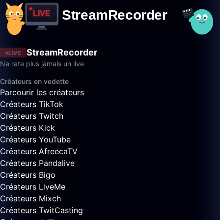
StreamRecorder
LIVE
Ne rate plus jamais un live
Créateurs en vedette
Parcourir les créateurs
Créateurs TikTok
Créateurs Twitch
Créateurs Kick
Créateurs YouTube
Créateurs AfreecaTV
Créateurs Pandalive
Créateurs Bigo
Créateurs LiveMe
Créateurs Mixch
Créateurs TwitCasting