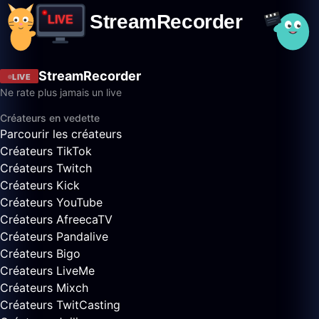
StreamRecorder
LIVE
Ne rate plus jamais un live
Créateurs en vedette
Parcourir les créateurs
Créateurs TikTok
Créateurs Twitch
Créateurs Kick
Créateurs YouTube
Créateurs AfreecaTV
Créateurs Pandalive
Créateurs Bigo
Créateurs LiveMe
Créateurs Mixch
Créateurs TwitCasting