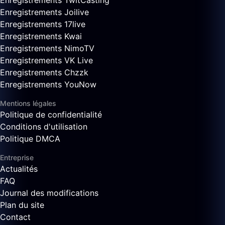
Enregistrements TwitCasting
Enregistrements Joilive
Enregistrements 17live
Enregistrements Kwai
Enregistrements NimoTV
Enregistrements VK Live
Enregistrements Chzzk
Enregistrements YouNow
Mentions légales
Politique de confidentialité
Conditions d'utilisation
Politique DMCA
Entreprise
Actualités
FAQ
Journal des modifications
Plan du site
Contact