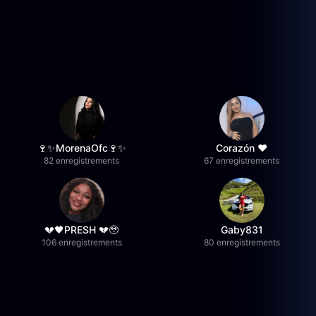
🍷✨MorenaOfc🍷✨
Corazón ♥
82 enregistrements
67 enregistrements
💔🖤PRESH 💔🥹
Gaby831
106 enregistrements
80 enregistrements