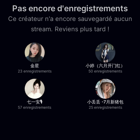
Pas encore d'enregistrements
Ce créateur n'a encore sauvegardé aucun
stream. Reviens plus tard !
金星
小婷（六月开门红）
23 enregistrements
50 enregistrements
七一安🎙️
小丢丢 -7月新猪包
57 enregistrements
25 enregistrements