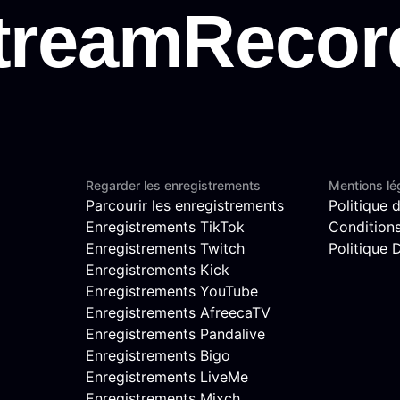
Regarder les enregistrements
Mentions lé
Parcourir les enregistrements
Politique d
Enregistrements TikTok
Conditions 
Enregistrements Twitch
Politique
Enregistrements Kick
Enregistrements YouTube
Enregistrements AfreecaTV
Enregistrements Pandalive
Enregistrements Bigo
Enregistrements LiveMe
Enregistrements Mixch