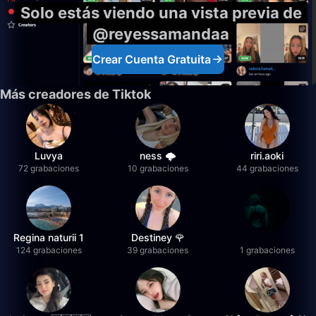
Solo estás viendo una vista previa de
@reyessamandaa
Crear Cuenta Gratuita
Más creadores de Tiktok
Luvya
ness 🌩️
riri.aoki
72 grabaciones
10 grabaciones
44 grabaciones
Regina naturii 1
Destiney 🌹
124 grabaciones
39 grabaciones
1 grabaciones