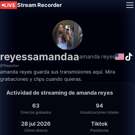
Stream Recorder
LIVE
reyessamandaa
amanda reyes
Reportar
amanda reyes guarda sus transmisiones aquí. Mira
grabaciones y clips cuando quieras.
Actividad de streaming de amanda reyes
63
94
Directos grabados
Visualizaciones totales
28 jul 2026
Tiktok
Último directo
Plataforma