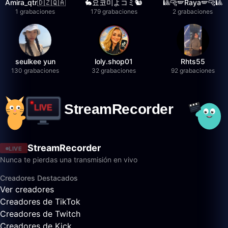
Amira_qtr🇩🇿🇶🇦
🐇요코미よコミ🐿
🎱🐆🪽Raya🪽🐆🎱
1 grabaciones
179 grabaciones
2 grabaciones
seulkee yun
loly.shop01
Rhts55
130 grabaciones
32 grabaciones
92 grabaciones
StreamRecorder
LIVE
Nunca te pierdas una transmisión en vivo
Creadores Destacados
Ver creadores
Creadores de TikTok
Creadores de Twitch
Creadores de Kick