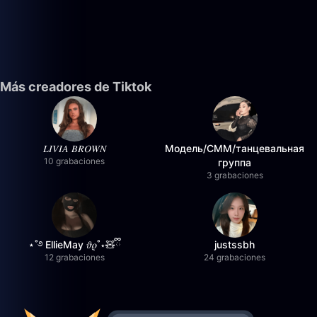
Más creadores de Tiktok
𝐿𝐼𝑉𝐼𝐴 𝐵𝑅𝑂𝑊𝑁
Модель/СММ/танцевальная
10 grabaciones
группа
3 grabaciones
⋆˚࿔ EllieMay 𝜗𝜚˚⋆🧸ྀི
justssbh
12 grabaciones
24 grabaciones