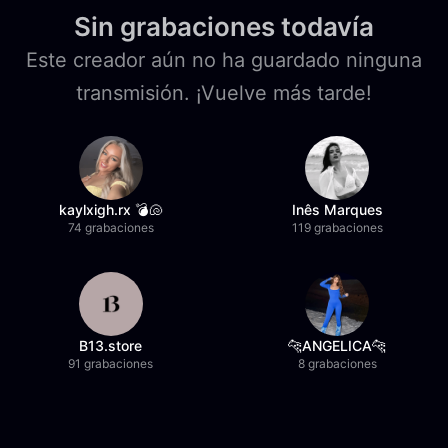
Sin grabaciones todavía
Este creador aún no ha guardado ninguna
transmisión. ¡Vuelve más tarde!
kaylxigh.rx 💣🐚
Inês Marques
74 grabaciones
119 grabaciones
B13.store
🐆ANGELICA🐆
91 grabaciones
8 grabaciones