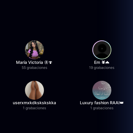
María Victoria 🦋🍄
Em 🕷️🦇
55 grabaciones
19 grabaciones
userxmxkdkskskskka
Luxury fashion RAAI👑
1 grabaciones
1 grabaciones