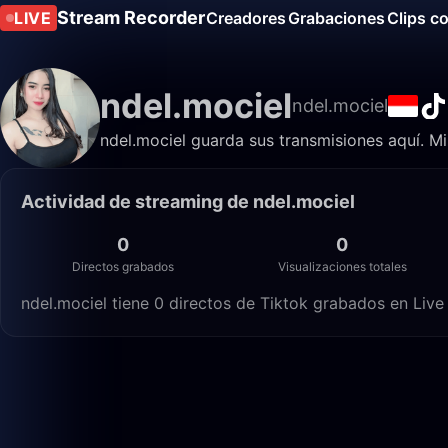
Stream Recorder
LIVE
Creadores
Grabaciones
Clips c
ndel.mociel
ndel.mociel
ndel.mociel guarda sus transmisiones aquí. Mi
Actividad de streaming de ndel.mociel
0
0
Directos grabados
Visualizaciones totales
ndel.mociel tiene 0 directos de Tiktok grabados en Live 