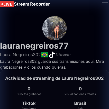
Stream Recorder
LIVE
lauranegreiros77
Laura Negreiros302
Reportar
Laura Negreiros302 guarda sus transmisiones aquí. Mira
grabaciones y clips cuando quieras.
Actividad de streaming de Laura Negreiros302
0
0
Directos grabados
Visualizaciones totales
Tiktok
Brasil
Plataforma
País