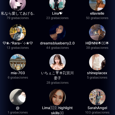
私なら愛してあげる.
Lina💝
ellavielle
79 grabaciones
23 grabaciones
50 grabaciones
♡❀˖⁺Rara⋆˙⊹❀♡
dreamsblueberry2.0
H@NNI🌟❤️‍🔥🌟
13 grabaciones
44 grabaciones
38 grabaciones
mia-703
いちぇこ👘☀️㌠宮川
shineplacex
6 grabaciones
5 grabaciones
委子
28 grabaciones
@
Lima🇸🇴 highlight
SarahAngel
1 grabaciones
103 grabaciones
skills✌🏽