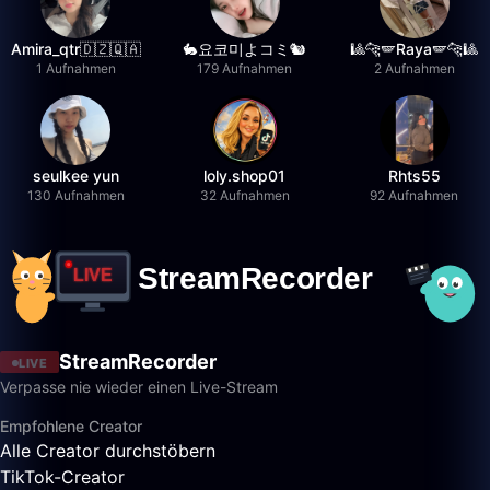
Amira_qtr🇩🇿🇶🇦
🐇요코미よコミ🐿
🎱🐆🪽Raya🪽🐆🎱
1 Aufnahmen
179 Aufnahmen
2 Aufnahmen
seulkee yun
loly.shop01
Rhts55
130 Aufnahmen
32 Aufnahmen
92 Aufnahmen
StreamRecorder
LIVE
Verpasse nie wieder einen Live-Stream
Empfohlene Creator
Alle Creator durchstöbern
TikTok-Creator