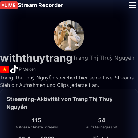
Stream Recorder
LIVE
withthuytrang
Trang Thị Thuỳ Nguyễn
Melden
Trang Thị Thuỳ Nguyễn speichert hier seine Live-Streams.
Sieh dir Aufnahmen und Clips jederzeit an.
Streaming-Aktivität von Trang Thị Thuỳ
Nguyễn
115
54
Aufgezeichnete Streams
Aufrufe insgesamt