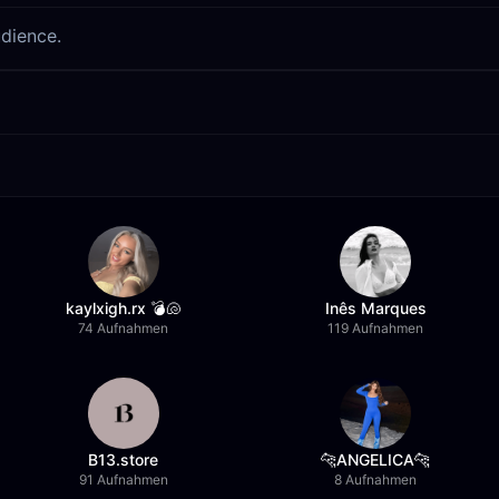
udience.
kaylxigh.rx 💣🐚
Inês Marques
74 Aufnahmen
119 Aufnahmen
B13.store
🐆ANGELICA🐆
91 Aufnahmen
8 Aufnahmen