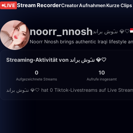
Stream Recorder
LIVE
Creator
Aufnahmen
Kurze Clips
noorr_nnosh
ننـَوش براند 💎🤍
Noorr Nnosh brings authentic Iraqi lifestyle 
Streaming-Aktivität von ننـَوش براند 💎🤍
0
10
Aufgezeichnete Streams
Aufrufe insgesamt
ننـَوش براند 💎🤍 hat 0 Tiktok-Livestreams auf Liv