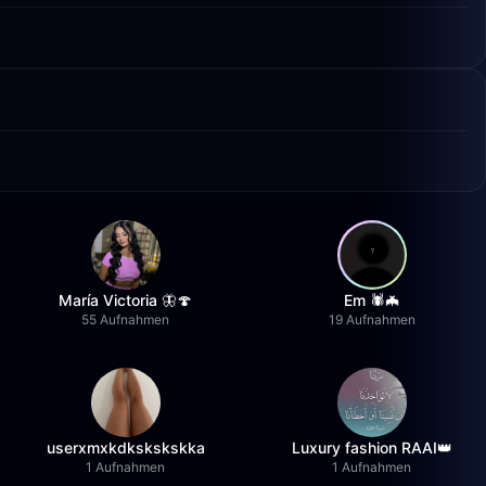
María Victoria 🦋🍄
Em 🕷️🦇
55 Aufnahmen
19 Aufnahmen
userxmxkdkskskskka
Luxury fashion RAAI👑
1 Aufnahmen
1 Aufnahmen