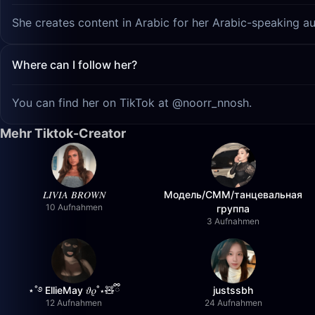
She creates content in Arabic for her Arabic-speaking a
Where can I follow her?
You can find her on TikTok at @noorr_nnosh.
Mehr Tiktok-Creator
𝐿𝐼𝑉𝐼𝐴 𝐵𝑅𝑂𝑊𝑁
Модель/СММ/танцевальная
10 Aufnahmen
группа
3 Aufnahmen
⋆˚࿔ EllieMay 𝜗𝜚˚⋆🧸ྀི
justssbh
12 Aufnahmen
24 Aufnahmen