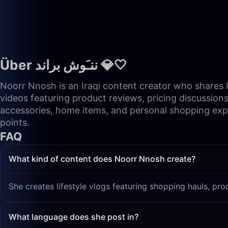
Über ننـَوش براند 💎🤍
Noorr Nnosh is an Iraqi content creator who shares 
videos featuring product reviews, pricing discussio
accessories, home items, and personal shopping expe
points.
FAQ
What kind of content does Noorr Nnosh create?
She creates lifestyle vlogs featuring shopping hauls, pro
What language does she post in?