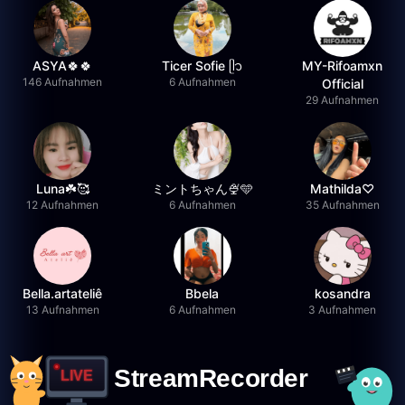
ASYA🍀🍀
Ticer Sofie ᥫ᭡
MY-Rifoamxn
146 Aufnahmen
6 Aufnahmen
Official
29 Aufnahmen
Luna☘️🥰
ミントちゃん🍨🩵
Mathilda♡︎
12 Aufnahmen
6 Aufnahmen
35 Aufnahmen
Bella.artateliê
Bbela
kosandra
13 Aufnahmen
6 Aufnahmen
3 Aufnahmen