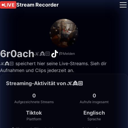
Stream Recorder
LIVE
6r0ach
𝒦.👸🏻
Melden
𝒦.👸🏻 speichert hier seine Live-Streams. Sieh dir
Aufnahmen und Clips jederzeit an.
Streaming-Aktivität von 𝒦.👸🏻
0
0
Aufgezeichnete Streams
Aufrufe insgesamt
Tiktok
Englisch
Plattform
Sprache