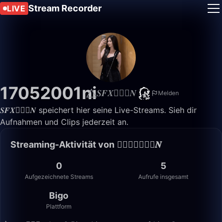
Stream Recorder
LIVE
17052001ni
⃤𝑺𝑭𝑿🧚🏻‍♀️𝑵
Melden
⃤𝑺𝑭𝑿🧚🏻‍♀️𝑵 speichert hier seine Live-Streams. Sieh dir
Aufnahmen und Clips jederzeit an.
Streaming-Aktivität von ⃤𝑺𝑭𝑿🧚🏻‍♀️𝑵
0
5
Aufgezeichnete Streams
Aufrufe insgesamt
Bigo
Plattform