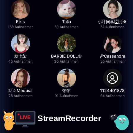
Eliss
Talia
小叶同学7️⃣月🍀
168 Aufnahmen
50 Aufnahmen
62 Aufnahmen
糖七柒
BARBIE DOLL🧚
🍕Cassandra
45 Aufnahmen
30 Aufnahmen
50 Aufnahmen
𝐋ᵀ🔅Medusa
佑佑
1124401878
78 Aufnahmen
91 Aufnahmen
84 Aufnahmen