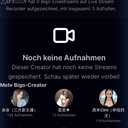
⃤𝑺𝑭𝑿🧚🏻‍♀️𝑵 hat 0 Bigo-Livestreams auf Live Stream
Recorder aufgezeichnet, mit insgesamt 5 Aufrufen.
Noch keine Aufnahmen
Dieser Creator hat noch keine Streams
gespeichert. Schau später wieder vorbei!
Mehr Bigo-Creator
奈奈（三月新主播）
星星🌟
西米Cimi（举报挡
134 Aufnahmen
73 Aufnahmen
灾）
119 Aufnahmen