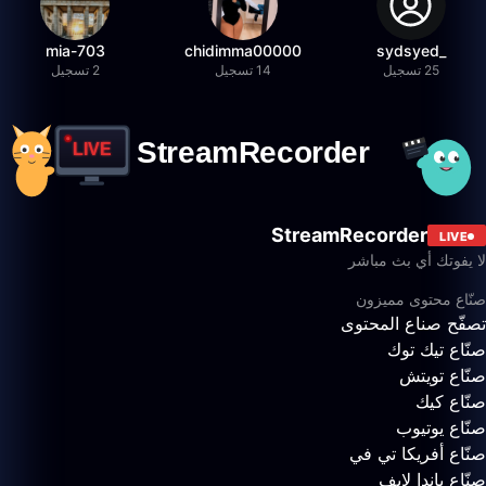
mia-703
chidimma00000
_sydsyed
25 تسجيل
14 تسجيل
2 تسجيل
StreamRecorder
LIVE
لا يفوتك أي بث مباشر
صنّاع محتوى مميزون
تصفّح صناع المحتوى
صنّاع تيك توك
صنّاع تويتش
صنّاع كيك
صنّاع يوتيوب
صنّاع أفريكا تي في
صنّاع باندا لايف