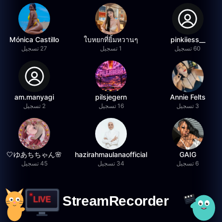
Mónica Castillo
ใบหยกที่ยิ้มหวานๆ
__pinkiiess
60 تسجيل
1 تسجيل
27 تسجيل
am.manyagi
pilsjegern
Annie Felts
3 تسجيل
16 تسجيل
2 تسجيل
🌸ゆあちちゃん🤍
hazirahmaulanaofficial
GAIG
6 تسجيل
34 تسجيل
45 تسجيل