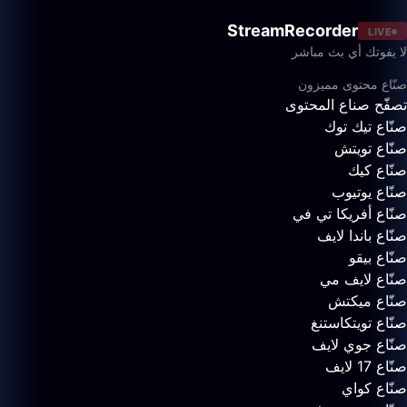
StreamRecorder
LIVE
لا يفوتك أي بث مباشر
صنّاع محتوى مميزون
تصفّح صناع المحتوى
صنّاع تيك توك
صنّاع تويتش
صنّاع كيك
صنّاع يوتيوب
صنّاع أفريكا تي في
صنّاع باندا لايف
صنّاع بيقو
صنّاع لايف مي
صنّاع ميكتش
صنّاع تويتكاستنغ
صنّاع جوي لايف
صنّاع 17 لايف
صنّاع كواي