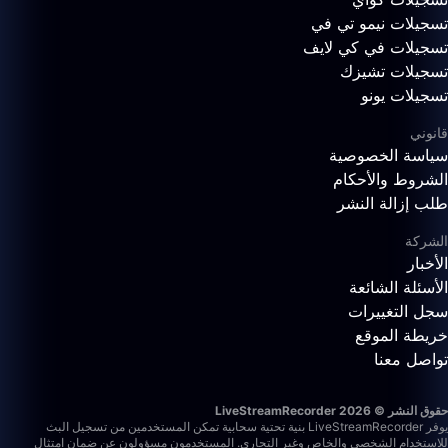
تسجيلات نيمو تي في
تسجيلات في كي لايف
تسجيلات تشيزك
تسجيلات يونو
قانوني
سياسة الخصوصية
الشروط والأحكام
طلب إزالة النشر
الشركة
الأخبار
الأسئلة الشائعة
سجل التغييرات
خريطة الموقع
تواصل معنا
حقوق النشر © 2026 LiveStreamRecorder
يوفر LiveStreamRecorder بنية تحتية سحابية تمكن المستخدمين من تسجيل البث
للاستخدام الشخصي والخاص وغير التجاري. المستخدمون مسؤولون عن ضمان امتثال