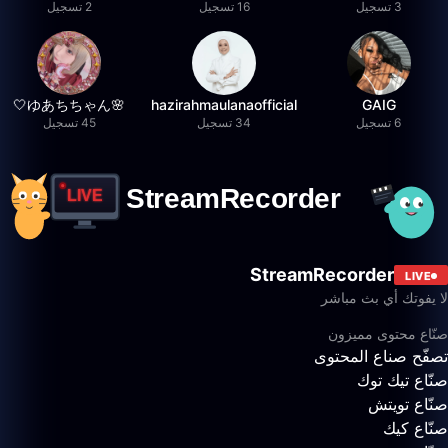
3 تسجيل
16 تسجيل
2 تسجيل
🌸ゆあちちゃん🤍
hazirahmaulanaofficial
GAIG
6 تسجيل
34 تسجيل
45 تسجيل
StreamRecorder
LIVE
لا يفوتك أي بث مباشر
صنّاع محتوى مميزون
تصفّح صناع المحتوى
صنّاع تيك توك
صنّاع تويتش
صنّاع كيك