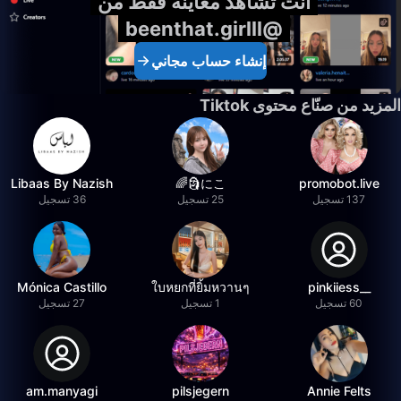
أنت تشاهد معاينة فقط من
@beenthat.girlll
إنشاء حساب مجاني
المزيد من صنّاع محتوى Tiktok
Libaas By Nazish
にこ🗿🌈
promobot.live
137 تسجيل
25 تسجيل
36 تسجيل
Mónica Castillo
ใบหยกที่ยิ้มหวานๆ
__pinkiiess
60 تسجيل
1 تسجيل
27 تسجيل
am.manyagi
pilsjegern
Annie Felts