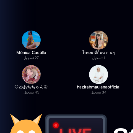
Mónica Castillo
ใบหยกที่ยิ้มหวานๆ
1 تسجيل
27 تسجيل
🌸ゆあちちゃん🤍
hazirahmaulanaofficial
34 تسجيل
45 تسجيل