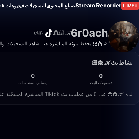
Stream Recorder
LIVE
صناع المحتوى
التسجيلات
فيديوهات قص
6r0ach
𝒦.👸🏻
إبلاغ
𝒦.👸🏻 يحفظ بثوثه المباشرة هنا. شاهد التسجيلات والمقاطع في أي وقت.
نشاط بث 𝒦.👸🏻
0
0
تسجيلات البث
إجمالي المشاهدات
لدى 𝒦.👸🏻 عدد 0 من عمليات بث Tiktok المباشرة المسجّلة على Live Stream Recorder، بإجمالي 0 مشاهدة.